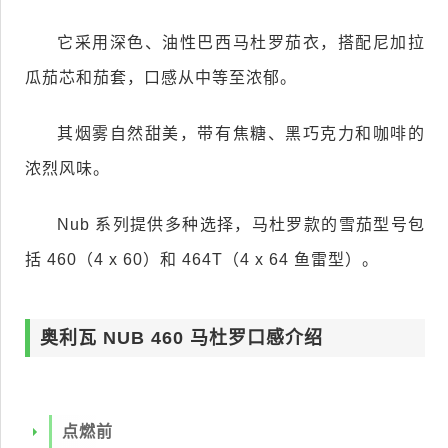
它采用深色、油性巴西马杜罗茄衣，搭配尼加拉
瓜茄芯和茄套，口感从中等至浓郁。
其烟雾自然甜美，带有焦糖、黑巧克力和咖啡的
浓烈风味。
Nub 系列提供多种选择，马杜罗款的雪茄型号包
括 460（4 x 60）和 464T（4 x 64 鱼雷型）。
奥利瓦 NUB 460 马杜罗口感介绍
点燃前