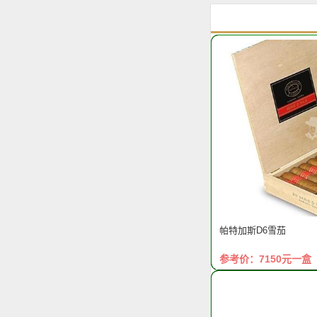
帕特加斯D6雪茄
参考价：7150元一盒