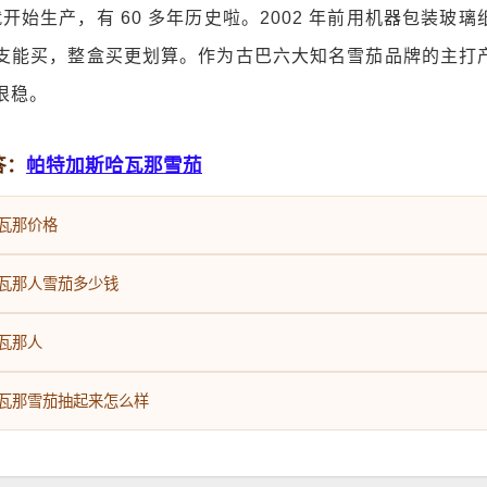
代就开始生产，有 60 多年历史啦。2002 年前用机器包装玻
支能买，整盒买更划算。作为古巴六大知名雪茄品牌的主打
很稳。
答：
帕特加斯哈瓦那雪茄
瓦那价格
瓦那人雪茄多少钱
瓦那人
瓦那雪茄抽起来怎么样