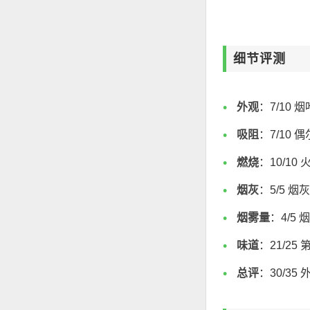
细节评测
外观
：7/10
吸阻
：7/10
燃烧
：10/1
烟灰
：5/5 
烟雾量
：4/5
味道
：21/2
总评
：30/3