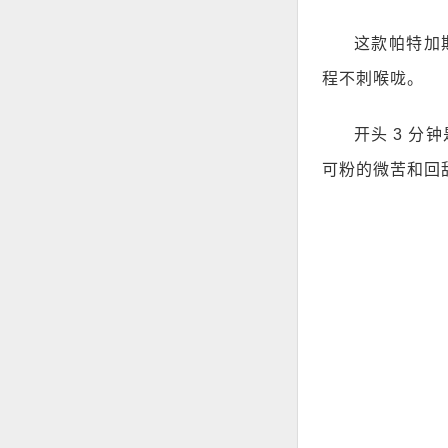
这款帕特加斯
程不刺喉咙。
开头 3 
可粉的微苦和回