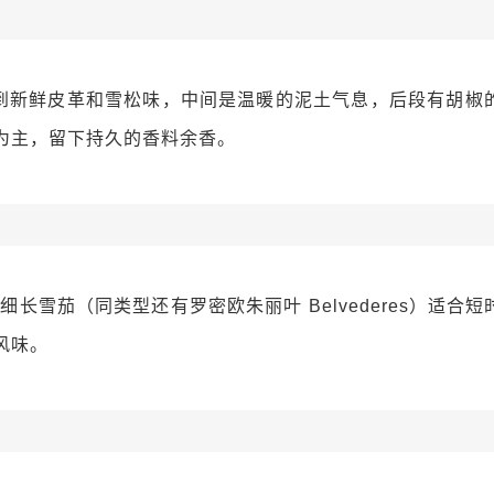
到新鲜皮革和雪松味，中间是温暖的泥土气息，后段有胡椒
为主，留下持久的香料余香。
 这款细长雪茄（同类型还有罗密欧朱丽叶 Belvederes）适
风味。