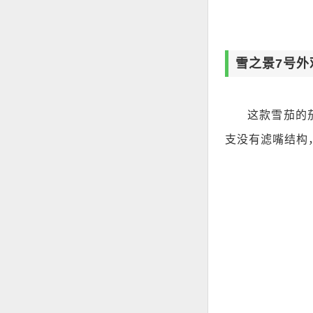
雪之景7号外
这款雪茄的
支没有滤嘴结构