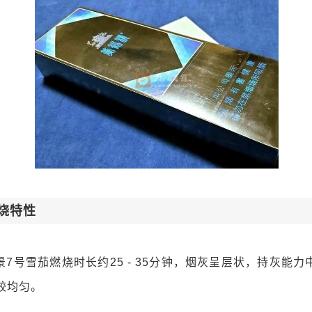
烧特性
7号雪茄燃烧时长约25 - 35分钟，烟灰呈层状，持灰能
较均匀。