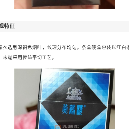
观特征
茄衣选用深褐色烟叶，纹理分布均匀。条盒硬盒包装以红白
，末端采用传统平切工艺。