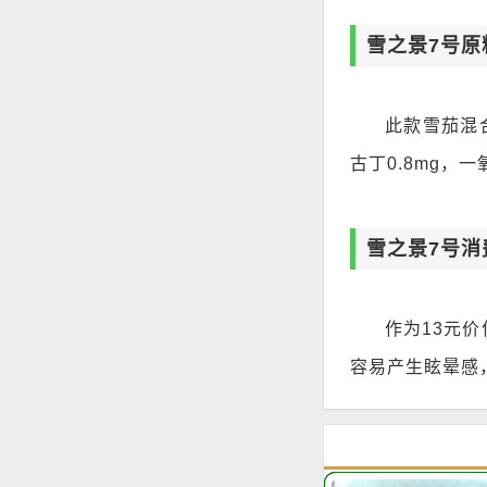
雪之景7号原
此款雪茄混
古丁0.8mg，一
雪之景7号消
作为13元
容易产生眩晕感