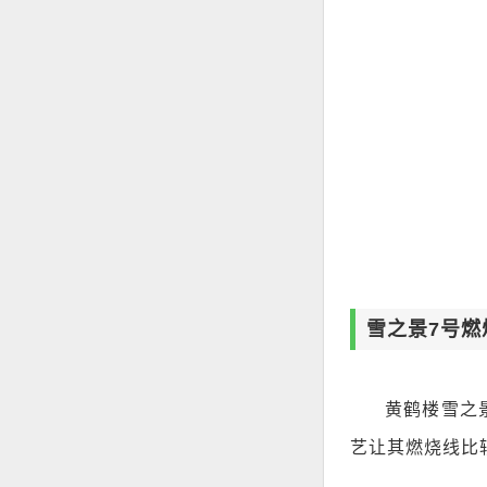
雪之景7号燃
黄鹤楼雪之景
艺让其燃烧线比