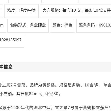
茄
浓度：轻度/中等
大盒规格：每盒 10 支，每条 10 盒支装
mm
包装形式：条盒硬盒
颜色：棕色
整条条码：690102
28185097
本信息
之景7号雪茄，品牌为黄鹤楼。规格是条装，10盒/条，单盒
小雪茄。其长度84mm，环径30。
起源于1930年代的湖北中烟。雪之景7号属于黄鹤楼雪茄产