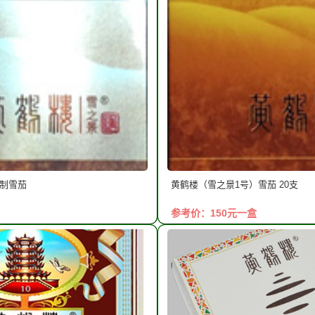
机制雪茄
黄鹤楼（雪之景1号）雪茄 20支
参考价：150元一盒