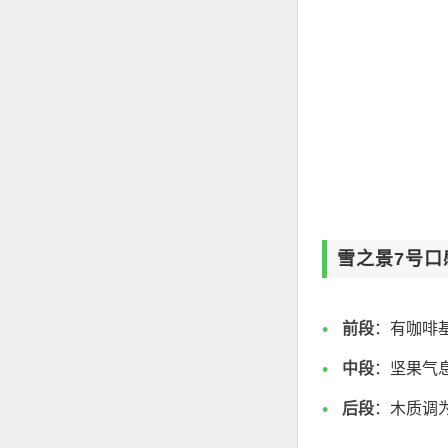
雪之景7号口
前段
：有咖啡
中段
：坚果气
后段
：木质调