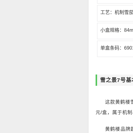
工艺：机制雪
小盒规格：84
单盒条码：69010
雪之景7号基
这款黄鹤楼雪
元/盒，属于机制
黄鹤楼品牌