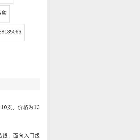
/盒
8185066
10支。价格为13
品线，面向入门级