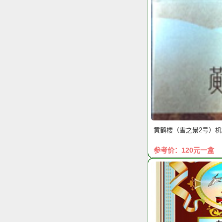
黄鹤楼（雪之景2号）
参考价：120元一盒