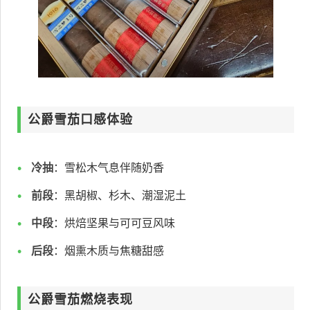
公爵雪茄口感体验
冷抽
：雪松木气息伴随奶香
前段
：黑胡椒、杉木、潮湿泥土
中段
：烘焙坚果与可可豆风味
后段
：烟熏木质与焦糖甜感
公爵雪茄燃烧表现