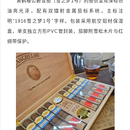
黄鹤楼公爵雪茄（雪之梦1号）的茄衣呈现深棕色
油亮光泽，配有双镭射金属茄标系统，主标注
明"1916雪之梦1号"字样。包装采用航空铝材保湿
盒，单支独立方形PVC管封装，茄脚附雪松木片与红
绸带保护。