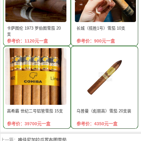
卡萨图伦 1973 罗伯图雪茄 20
长城（揽胜1号）雪茄 10支
支
参考价：1120元一盒
参考价：900元一盒
高希霸 世纪二号铝管雪茄 15支
乌普曼（彪丽高）雪茄 20支装
参考价：39700元一盒
参考价：4350元一盒
上一篇：
唯佳尼加拉瓜罗布图雪茄