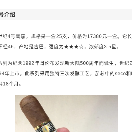
号介绍
纪4号雪茄，规格是一盒25支，价格为17380元一盒。它长
环径46，产地是古巴，强度为★★★☆，浓郁度3.5星。
系列为纪念1992年哥伦布发现新大陆500周年而诞生，世
94年上市。此系列采用独特三次发酵工艺，茄芯中的seco和li
酵18个月。