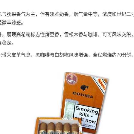
包与腰果香气为主，伴有淡雅奶香，烟气量中等，浓度和世纪二
轻微辛辣感。
升，展现高希霸标志性烤豆香，雪松木香与咖啡、可可风味交织
度稳定。
积带来皮革气息，黑咖啡与白胡椒风味增强，全程燃烧约70分钟
。