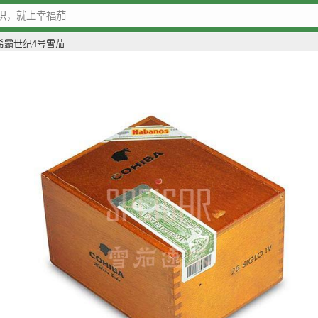
希霸世纪4号雪茄