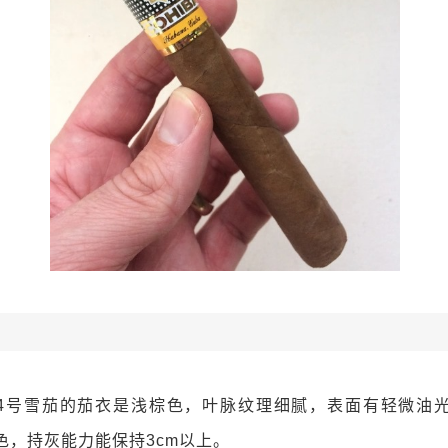
4号雪茄的茄衣是浅棕色，叶脉纹理细腻，表面有轻微油
色，持灰能力能保持3cm以上。