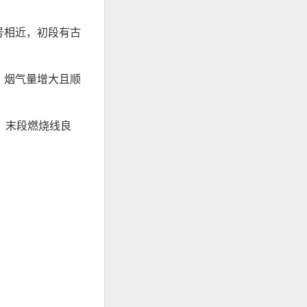
号相近，初段有古
，烟气量增大且顺
，末段燃烧线良