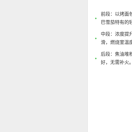
前段：以烤面
巴雪茄特有的
中段：浓度提
滑，燃烧室温
后段：焦油堆
好，无需补火