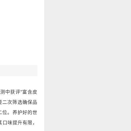
测中获评“富含皮
，经二次筛选确保品
二位。养护好的世
为其口味提升有限，