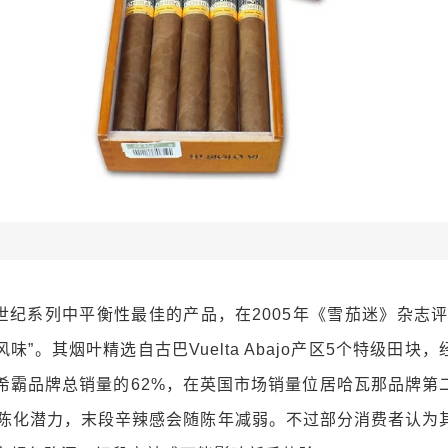
世纪系列中平衡性最佳的产品，在2005年《雪茄迷》杂志评
味”。其烟叶精选自古巴Vuelta Abajo产区5个特级田块
希霸品牌总销量的62%，在英国市场销量位居哈瓦那品牌第
 5年陈化潜力，末段辛辣感会随陈年减弱。不过部分消费者认