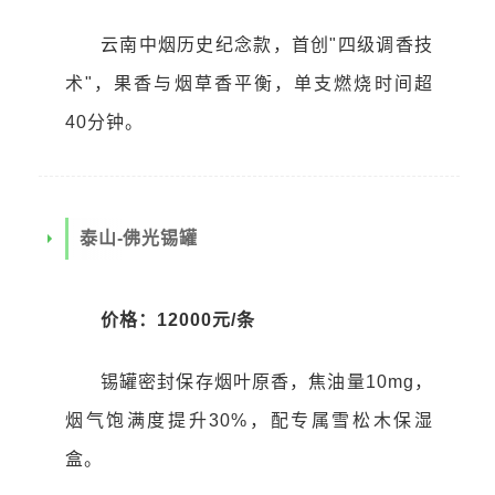
云南中烟历史纪念款，首创"四级调香技
术"，果香与烟草香平衡，单支燃烧时间超
40分钟。
泰山-佛光锡罐
价格：12000元/条
锡罐密封保存烟叶原香，焦油量10mg，
烟气饱满度提升30%，配专属雪松木保湿
盒。