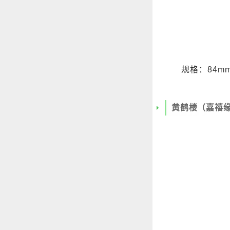
规格：84m
黄鹤楼（嘉禧