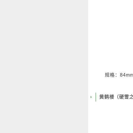
规格：84mm
黄鹤楼（硬雪