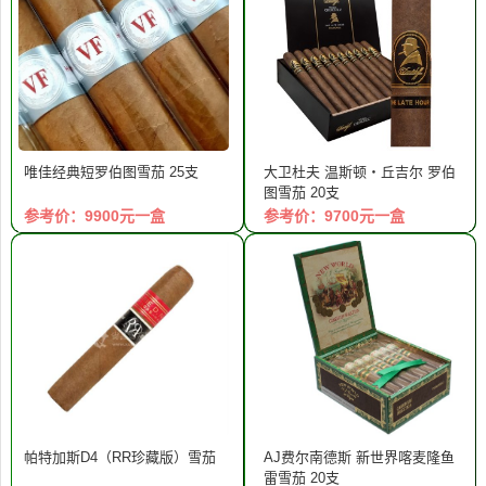
唯佳经典短罗伯图雪茄 25支
大卫杜夫 温斯顿‧丘吉尔 罗伯
图雪茄 20支
参考价：9900元一盒
参考价：9700元一盒
帕特加斯D4（RR珍藏版）雪茄
AJ费尔南德斯 新世界喀麦隆鱼
雷雪茄 20支