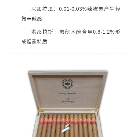
尼加拉瓜：0.01-0.03%辣椒素产生轻
微辛辣感
洪都拉斯：愈创木酚含量0.8-1.2%形
成烟熏特质