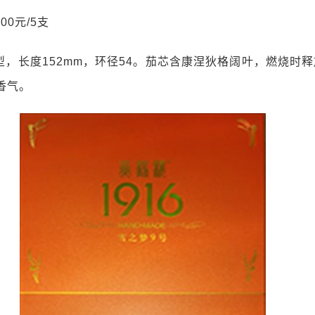
00元/5支
型，长度152mm，环径54。茄芯含康涅狄格阔叶，燃烧时
香气。