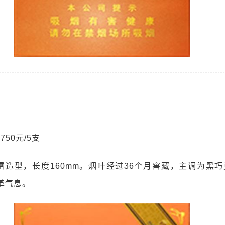
750元/5支
雷造型，长度160mm。烟叶经过36个月窖藏，主调为黑
革气息。