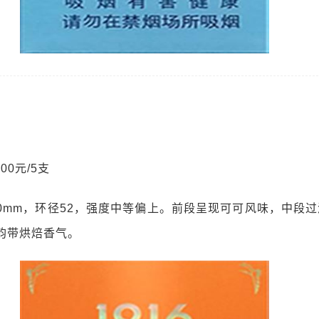
00元/5支
50mm，环径52，强度中等偏上。前段呈现可可风味，中段
韵带烘焙香气。