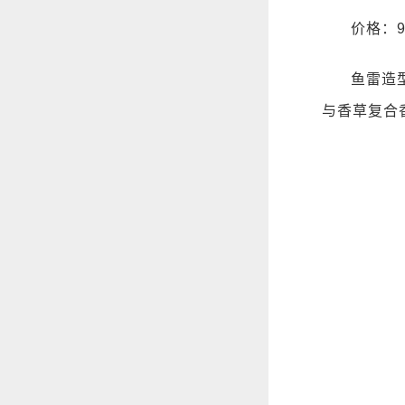
价格：9
鱼雷造
与香草复合