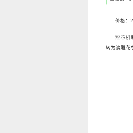
价格：2
短芯机
转为淡雅花