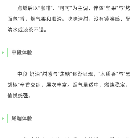
点燃后以“咖啡”、“可可”为主调，伴随“坚果”与“烤
面包”香，烟气柔和顺滑。吃味清甜，没有锁喉感，配
清水或淡茶不错。
中段体验
中段“奶油”甜感与“焦糖”逐渐显现，“木质香”与“黑
胡椒”辛香交织，层次丰富。烟气量适中，燃烧稳定，
愉悦感强。
尾端体验