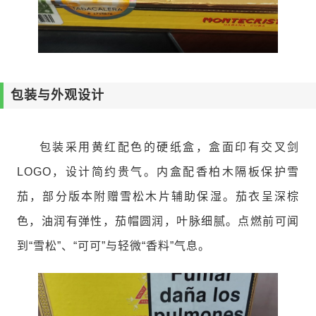
包装与外观设计
包装采用黄红配色的硬纸盒，盒面印有交叉剑
LOGO，设计简约贵气。内盒配香柏木隔板保护雪
茄，部分版本附赠雪松木片辅助保湿。茄衣呈深棕
色，油润有弹性，茄帽圆润，叶脉细腻。点燃前可闻
到“雪松”、“可可”与轻微“香料”气息。