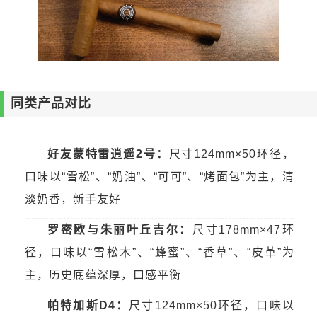
同类产品对比
好友蒙特雷逍遥2号：
尺寸124mm×50环径，
口味以“雪松”、“奶油”、“可可”、“烤面包”为主，清
淡奶香，新手友好
罗密欧与朱丽叶丘吉尔：
尺寸178mm×47环
径，口味以“雪松木”、“蜂蜜”、“香草”、“皮革”为
主，历史底蕴深厚，口感平衡
帕特加斯D4：
尺寸124mm×50环径，口味以