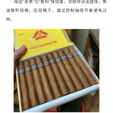
尾段“皮革”与“香料”味加重，余韵带淡淡甜味，焦
油堆积轻微。后段略干，建议控制抽吸节奏避免过
热。