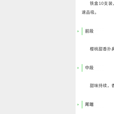
铁盒10支装
速品吸。
前段
樱桃甜香扑
中段
甜味持续，
尾端