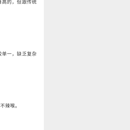
算高的，但跟传统
较单一，缺乏复杂
也不辣喉。