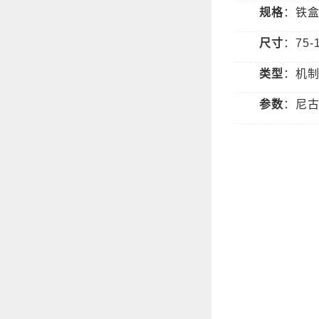
规格
：铁盒
尺寸
：75-
类型
：机
参数
：尼古丁