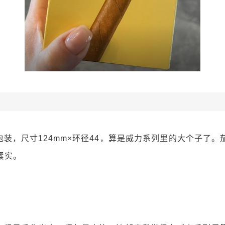
包装，尺寸124mm×环径44，算是威力系列里的大个子了。
紧实。