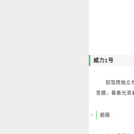
威力1号
铝箔筒独立
答腊，看着光滑
前段