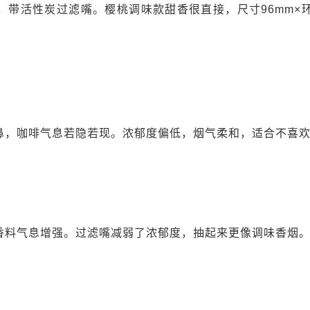
，带活性炭过滤嘴。樱桃调味款甜香很直接，尺寸96mm×环
鼻，咖啡气息若隐若现。浓郁度偏低，烟气柔和，适合不喜
香料气息增强。过滤嘴减弱了浓郁度，抽起来更像调味香烟