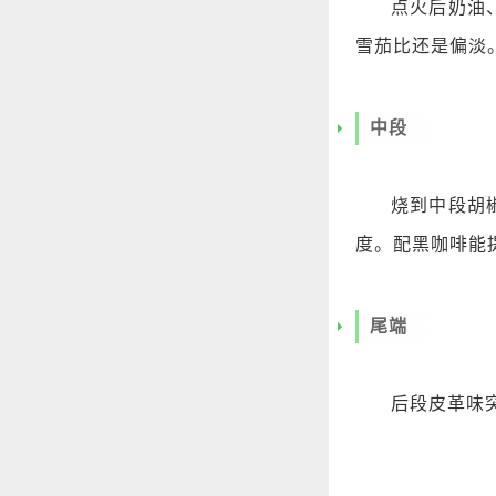
点火后奶油
雪茄比还是偏淡
中段
烧到中段胡
度。配黑咖啡能
尾端
后段皮革味