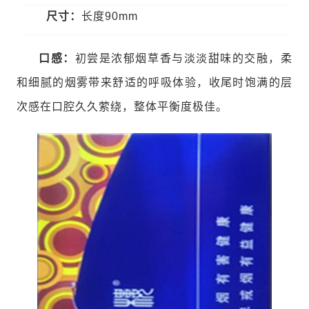
尺寸：
长度90mm
口感：
初尝是浓郁烟草香与淡淡甜味的交融，柔
和细腻的烟雾带来舒适的呼吸体验，收尾时饱满的层
次感在口腔久久萦绕，整体平衡度极佳。