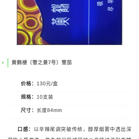
黄鹤楼（雪之景7号）雪茄
价格：
130元/盒
规格：
10支装
尺寸：
长度84mm
口感：
以辛辣尾调突破传统，醇厚烟雾中透出深